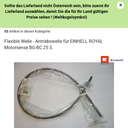
Sollte das Lieferland nicht Österreich sein, bitte zuerst Ihr
Lieferland auswählen, damit Sie die für Ihr Land gültigen
Preise sehen ! (Weltkugelsymbol)
« Erster
« zurück
weiter »
Letzter »
53
Artikel in dieser Kategorie
Flexible Welle - Antriebswelle für EINHELL ROYAL
Motorsense BG-BC 25 S