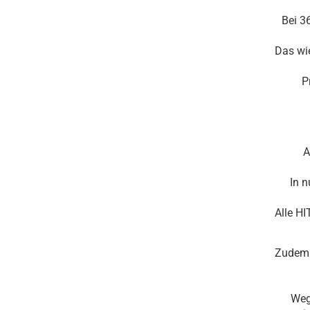
Bei 3
Das wie
P
A
In 
Alle H
Zudem 
Weg