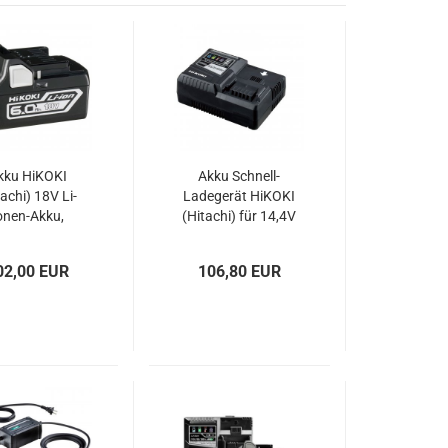
kku HiKOKI
Akku Schnell-
tachi) 18V Li-
Ladegerät HiKOKI
onen-Akku,
(Hitachi) für 14,4V
Slideakku,
bis 36V Li-Ionen
chiebeakku
Slide-Akkus
02,00 EUR
106,80 EUR