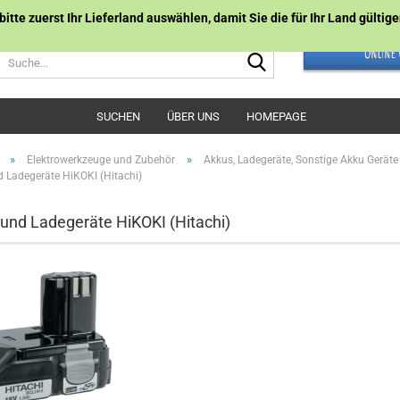
 bitte zuerst Ihr Lieferland auswählen, damit Sie die für Ihr Land gülti
Suche...
SUCHEN
ÜBER UNS
HOMEPAGE
»
»
Elektrowerkzeuge und Zubehör
Akkus, Ladegeräte, Sonstige Akku Geräte
 Ladegeräte HiKOKI (Hitachi)
und Ladegeräte HiKOKI (Hitachi)