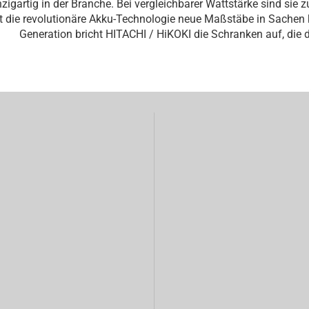
nzigartig in der Branche. Bei vergleichbarer Wattstärke sind sie 
t die revolutionäre Akku-Technologie neue Maßstäbe in Sachen ka
Generation bricht HITACHI / HiKOKI die Schranken auf, die d