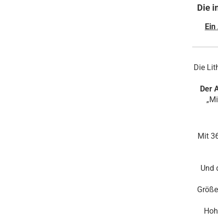
Die i
Ein
Die Li
Der A
„Mi
Mit 3
Und 
Größe 
Hohe