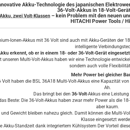
nnovative Akku-Technologie des japanischen Elektrowe
36-Volt-Akkus in 18-Volt-Gerä
– kein Problem mit den neuen un
 Akku, zwei Volt-Klassen
HITACHI Power Tools / H
thium-Ionen-Akkus mit 36 Volt sind auch mit Akku-Geräten der 1
intelligente Verbindungstec
kku erkennt, ob er in einem 18- oder 36-Volt-Gerät eingesetzt
t unseren Multi-Volt-Akkus haben wir eine Technologie entwicke
sondern auch volle Flexibilität
Mehr Power bei gleicher B
6 Volt haben die BSL 36A18 Multi-Volt-Akkus eine Kapazität von 
Ah.
Das bringt bei den
36-Volt
-Akkus eine Leistun
das Beste: Die 36-Volt-Akkus haben zwar mehr Power als die 18-
aber kaum.
und Gewicht bleiben nahezu gleich. Damit können die Multi-Volt
Klasse eingesetzt werde
 Akku-Standzeit dank integriertem Kühlsystem Der Vorteil dieser 