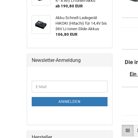
4 - 8 Ah) Li-Ionen-Akku
ab 190,80 EUR
Akku Schnell-Ladegerät
HiKOKI (Hitachi) für 14,4V bis
36V Li-Ionen Slide-Akkus
106,80 EUR
Newsletter-Anmeldung
Die i
Ein
WEITER
E-
ZUR
Mail
NEWSLETTER-
ANMELDUNG
ANMELDEN
Hersteller