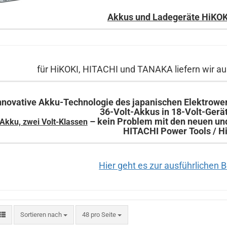
Akkus und Ladegeräte HiKOKI
für HiKOKI, HITACHI und TANAKA liefern wir a
nnovative Akku-Technologie des japanischen Elektrowe
36-Volt-Akkus in 18-Volt-Gerä
– kein Problem mit den neuen un
 Akku, zwei Volt-Klassen
HITACHI Power Tools / H
Hier geht es zur ausführlichen 
Sortieren nach
pro Seite
Sortieren nach
48 pro Seite