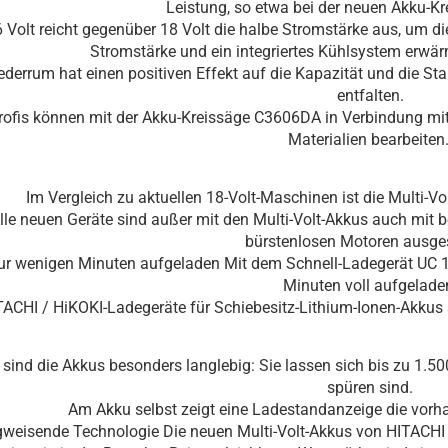
Leistung, so etwa bei der neuen Akku-
6 Volt reicht gegenüber 18 Volt die halbe Stromstärke aus, um die
Stromstärke und ein integriertes Kühlsystem erwärm
derrum hat einen positiven Effekt auf die Kapazität und die Sta
entfalten.
rofis können mit der Akku-Kreissäge C3606DA in Verbindung mit 
Materialien bearbeiten
Im Vergleich zu aktuellen 18-Volt-Maschinen ist die Multi-Vol
lle neuen Geräte sind außer mit den Multi-Volt-Akkus auch mit 
bürstenlosen Motoren ausges
nur wenigen Minuten aufgeladen Mit dem Schnell-Ladegerät UC 1
Minuten voll aufgelade
ITACHI / HiKOKI-Ladegeräte für Schiebesitz-Lithium-Ionen-Akkus
sind die Akkus besonders langlebig: Sie lassen sich bis zu 1.5
spüren sind.
Am Akku selbst zeigt eine Ladestandanzeige die vorha
weisende Technologie Die neuen Multi-Volt-Akkus von HITACHI / 