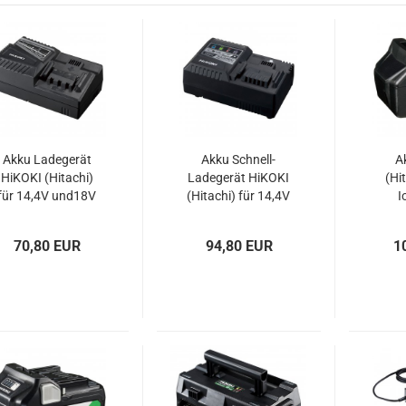
Akku Ladegerät
Akku Schnell-
A
HiKOKI (Hitachi)
Ladegerät HiKOKI
(Hi
für 14,4V und18V
(Hitachi) für 14,4V
I
Li-Ionen Slide-
bis 18V Li-Ionen
Akkus
Slide-Akkus
S
70,80 EUR
94,80 EUR
1