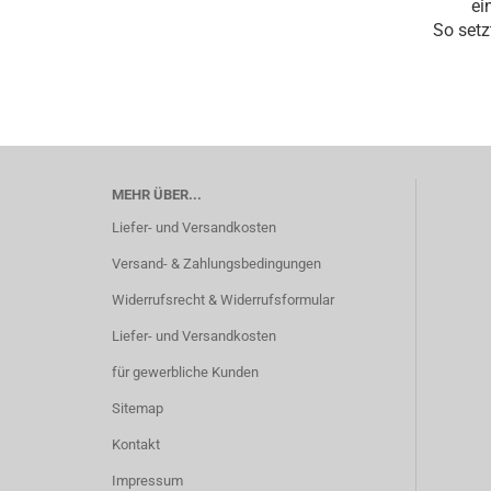
ei
So setz
MEHR ÜBER...
Liefer- und Versandkosten
Versand- & Zahlungsbedingungen
Widerrufsrecht & Widerrufsformular
Liefer- und Versandkosten
für gewerbliche Kunden
Sitemap
Kontakt
Impressum