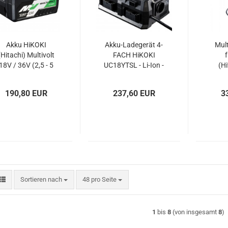
Akku HiKOKI
Akku-Ladegerät 4-
Mult
(Hitachi) Multivolt
FACH HiKOKI
18V / 36V (2,5 - 5
UC18YTSL - Li-Ion -
(Hi
Ah, 4 - 8 Ah) Li-
14,4V - 18V - 36V
Masc
Ionen-Akku
Multivolt
S
190,80 EUR
237,60 EUR
3
Sortieren nach
pro Seite
Sortieren nach
48 pro Seite
1
bis
8
(von insgesamt
8
)