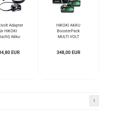
ivolt Adapter
HiKOKI AKKU
für HiKOKI
BoosterPack
tachi) Akku-
MULTI VOLT
hinen 36V für
trom 230V
34,80 EUR
348,00 EUR
1