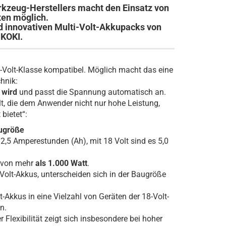
rkzeug-Herstellers macht den Einsatz von
ten möglich.
d innovativen Multi-Volt-Akkupacks von
iKOKI.
8-Volt-Klasse kompatibel. Möglich macht das eine
hnik:
 wird
und passt die Spannung automatisch an.
lt, die dem Anwender nicht nur hohe Leistung,
 bietet“:
augröße
2,5 Amperestunden (Ah), mit 18 Volt sind es 5,0
g von mehr
als 1.000 Watt
.
Volt-Akkus, unterscheiden sich in der Baugröße
-Akkus in eine Vielzahl von Geräten der 18-Volt-
n.
Flexibilität zeigt sich insbesondere bei hoher