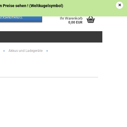
Österreich
Kundenlogin
Merkzettel
gen Preise sehen ! (Weltkugelsymbol)
Ihr Warenkorb
0,00 EUR
»
»
Akkus und Ladegeräte