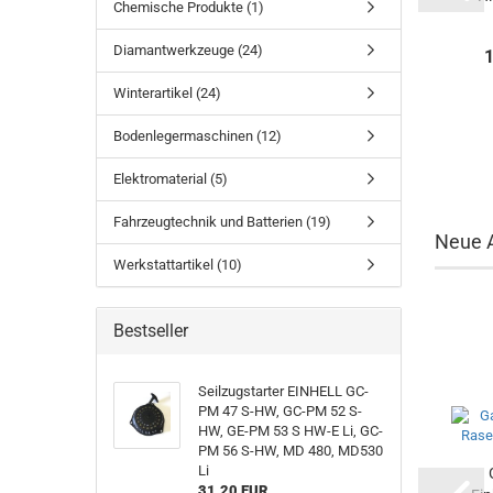
Chemische Produkte (1)
ARNETOLI...
Diamantwerkzeuge (24)
70,80 EUR
2.580,00 EUR
Winterartikel (24)
Bodenlegermaschinen (12)
Elektromaterial (5)
Fahrzeugtechnik und Batterien (19)
Neue A
Werkstattartikel (10)
Bestseller
Seilzugstarter EINHELL GC-
PM 47 S-HW, GC-PM 52 S-
HW, GE-PM 53 S HW-E Li, GC-
PM 56 S-HW, MD 480, MD530
Li
31,20 EUR