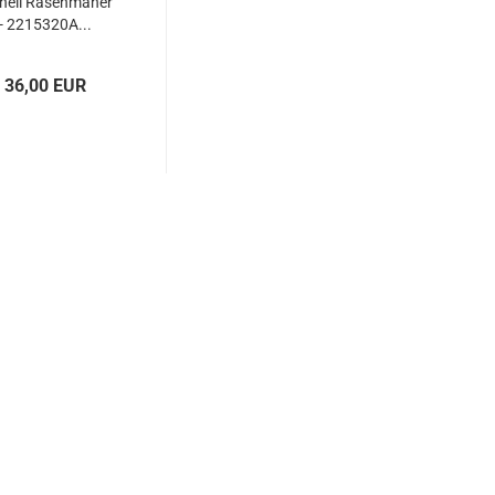
hell Rasenmäher
- 2215320A...
36,00 EUR