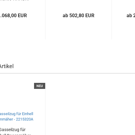
DH45ME...
1.068,00 EUR
ab 502,80 EUR
ab 
rtikel
NEU
Gasseilzug für