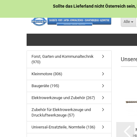
Sollte das Lieferland nicht Österreich sein,
Alle
Forst, Garten und Kommunaltechnik
Unser
(970)
Kleinmotore (306)
TOP
TOP
Baugeräte (195)
Elektrowerkzeuge und Zubehör (267)
Zubehör für Elektrowerkzeuge und
Druckluftwerkzeuge (57)
Fadenspule /
CD35-230V-WL
Universal-Ersatzteile, Normteile (136)
Fadenkopf
230V Elektrischer
Halbautomatik
Power Schneider...
Hi