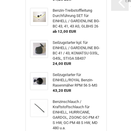
Ein
Benzin-Treibstoffleitung
Durchführung SET für
EINHELL / GARDENLINE BG-
BC 43, 41, 43 AS, GLBHS 26
ab 12,00 EUR
Seilzugstarter kpl. für
EINHELL / GARDENLINE BG-
BC 41 / 43, KOMATSU G35L,
G45L, STIGA SB437
24,00 EUR
Seilzugstarter für
EINHELL/ROYAL Benzin-
Rasenmäher RPM 56 S-MS
43,20 EUR
Benzinschlauch /
Kraftstoftschlauch für
EINHELL, HURRICANE,
GARDOL, ZGONC GC-PM 47
S HW, GC-PM 48 S HW, MD
480 u.a.