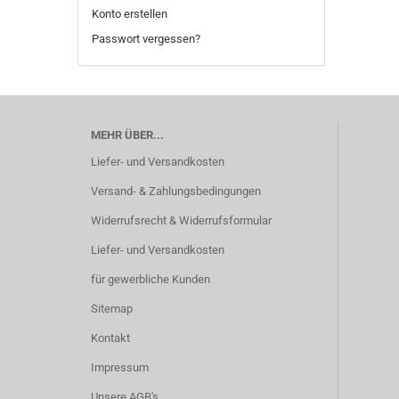
Konto erstellen
Passwort vergessen?
MEHR ÜBER...
Liefer- und Versandkosten
Versand- & Zahlungsbedingungen
Widerrufsrecht & Widerrufsformular
Liefer- und Versandkosten
für gewerbliche Kunden
Sitemap
Kontakt
Impressum
Unsere AGB's