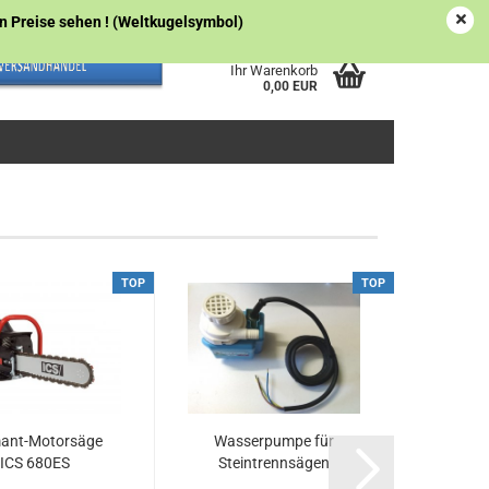
Österreich
Kundenlogin
Merkzettel
gen Preise sehen ! (Weltkugelsymbol)
Ihr Warenkorb
0,00 EUR
TOP
TOP
ant-Motorsäge
Wasserpumpe für
Fa
ICS 680ES
Steintrennsägen
F
Hal