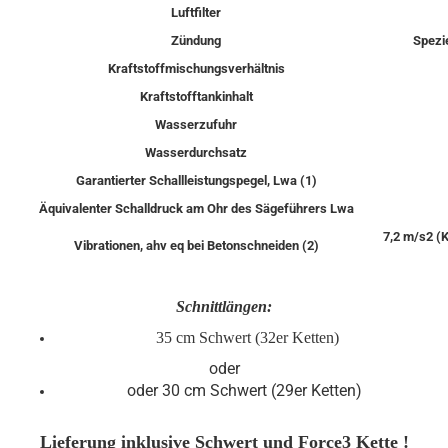
Luftfilter
Zündung
Spezi
Kraftstoffmischungsverhältnis
Kraftstofftankinhalt
Wasserzufuhr
Wasserdurchsatz
Garantierter Schallleistungspegel, Lwa (1)
Äquivalenter Schalldruck am Ohr des Sägeführers Lwa
7,2 m/s2 (K
Vibrationen, ahv eq bei Betonschneiden (2)
Schnittlängen:
35 cm Schwert (32er Ketten)
oder
oder 30 cm Schwert (29er Ketten)
Lieferung inklusive Schwert und Force3 Kette !