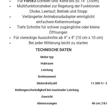
Für
Force3
-Schwert und -Kette bis zu 14” (35cm)
Multifunktionshebel zur Regelung der Funktionen
Choke, Leerlauf, Betrieb und Stopp
Verlängerter Antriebsradadapter ermöglicht
einfachere Kettenmontage
Tiefe Schnitte für schwer zugängliche oder kleine
Öffnungen
Für viereckige Ausschnitte ab 4” x 4” (10 cm x 10 cm)
Bei jeder Witterung leicht zu starten
TECHNISCHE DATEN
Motor typ
Hubraum
Leistung
Drehmoment
Motordrehzahl
11.500 +/- 
Kettengeschwindigkeit bei maximaler Leistung
Gewicht
Abmessungen
46 cm (18 i