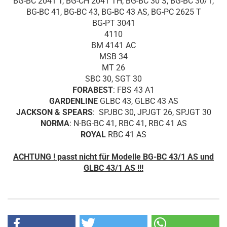
BG-BC 2041 T, BG-CH 2041 TH, BG-BC 30 S, BG-BC 30/1,
BG-BC 41, BG-BC 43, BG-BC 43 AS, BG-PC 2625 T
BG-PT 3041
4110
BM 4141 AC
MSB 34
MT 26
SBC 30, SGT 30
FORABEST
: FBS 43 A1
GARDENLINE
GLBC 43, GLBC 43 AS
JACKSON & SPEARS
: SPJBC 30, JPJGT 26, SPJGT 30
NORMA
: N-BG-BC 41, RBC 41, RBC 41 AS
ROYAL
RBC 41 AS
ACHTUNG ! passt nicht für Modelle BG-BC 43/1 AS und
GLBC 43/1 AS !!!