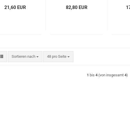
21,60 EUR
82,80 EUR
1
Sortieren nach
pro Seite
Sortieren nach
48 pro Seite
1
bis
4
(von insgesamt
4
)