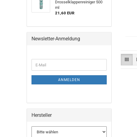
Drosselklappenreiniger 500
ml
21,60 EUR
Newsletter-Anmeldung
WEITER
E-
ZUR
Mail
NEWSLETTER-
ANMELDUNG
ANMELDEN
Hersteller