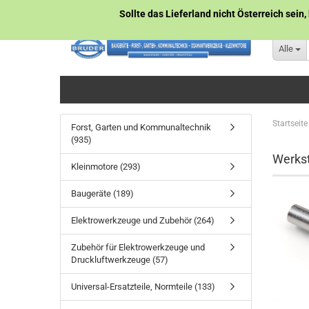
Sollte das Lieferland nicht Österreich sein,
Alle
Startseite
Forst, Garten und Kommunaltechnik
(935)
Werkst
Kleinmotore (293)
Baugeräte (189)
Elektrowerkzeuge und Zubehör (264)
Zubehör für Elektrowerkzeuge und
Druckluftwerkzeuge (57)
Universal-Ersatzteile, Normteile (133)