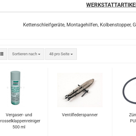
WERKSTATTARTIKE
Kettenschleifgeräte, Montagehilfen, Kolbenstopper,
Sortieren nach
pro Seite
Sortieren nach
48 pro Seite
Vergaser- und
Ventilfederspanner
Zün
rosselklappenreiniger
PU
500 ml