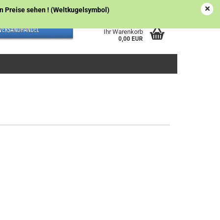
Österreich
Kundenlogin
Merkzettel
gen Preise sehen ! (Weltkugelsymbol)
Ihr Warenkorb
0,00 EUR