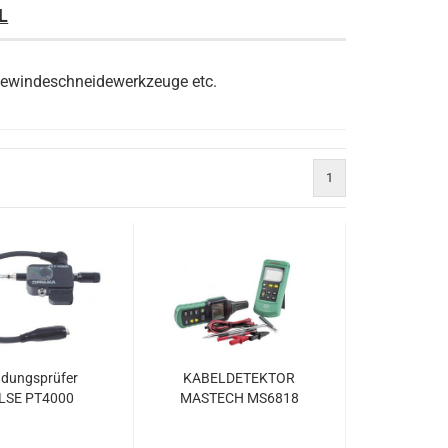
L
 Gewindeschneidewerkzeuge etc.
1
dungsprüfer
KABELDETEKTOR
LSE PT4000
MASTECH MS6818