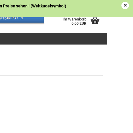
Österreich
Kundenlogin
Merkzettel
gen Preise sehen ! (Weltkugelsymbol)
Ihr Warenkorb
0,00 EUR