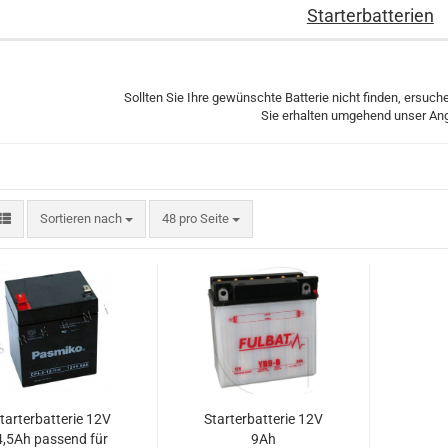
Starterbatterien
Sollten Sie Ihre gewünschte Batterie nicht finden, ersuc
Sie erhalten umgehend unser An
Sortieren nach
pro Seite
Sortieren nach
48 pro Seite
tarterbatterie 12V
Starterbatterie 12V
4,5Ah passend für
9Ah