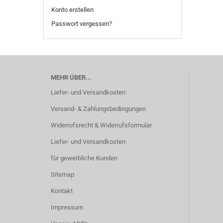
Konto erstellen
Passwort vergessen?
MEHR ÜBER...
Liefer- und Versandkosten
Versand- & Zahlungsbedingungen
Widerrufsrecht & Widerrufsformular
Liefer- und Versandkosten
für gewerbliche Kunden
Sitemap
Kontakt
Impressum