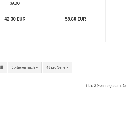
SABO
42,00 EUR
58,80 EUR
Sortieren nach
pro Seite
Sortieren nach
48 pro Seite
1
bis
2
(von insgesamt
2
)