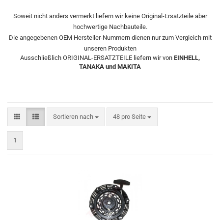
Soweit nicht anders vermerkt liefern wir keine Original-Ersatzteile aber
hochwertige Nachbauteile.
Die angegebenen OEM Hersteller-Nummern dienen nur zum Vergleich mit
unseren Produkten
Ausschließlich ORIGINAL-ERSATZTEILE liefern wir von
EINHELL,
TANAKA und MAKITA
Sortieren nach
pro Seite
Sortieren nach
48 pro Seite
1