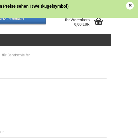
Österreich
Kundenlogin
Merkzettel
gen Preise sehen ! (Weltkugelsymbol)
Ihr Warenkorb
0,00 EUR
für Bandschleifer
fer