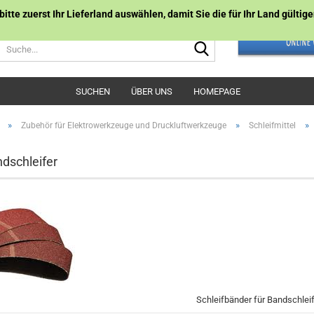
 bitte zuerst Ihr Lieferland auswählen, damit Sie die für Ihr Land gülti
Suche...
SUCHEN
ÜBER UNS
HOMEPAGE
»
»
»
Zubehör für Elektrowerkzeuge und Druckluftwerkzeuge
Schleifmittel
ndschleifer
Schleifbänder für Bandschlei