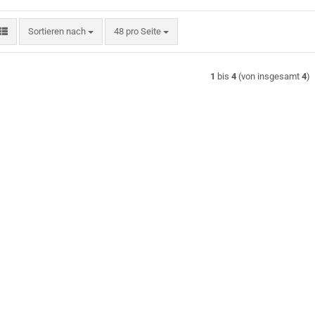
Sortieren nach
pro Seite
Sortieren nach
48 pro Seite
1
bis
4
(von insgesamt
4
)