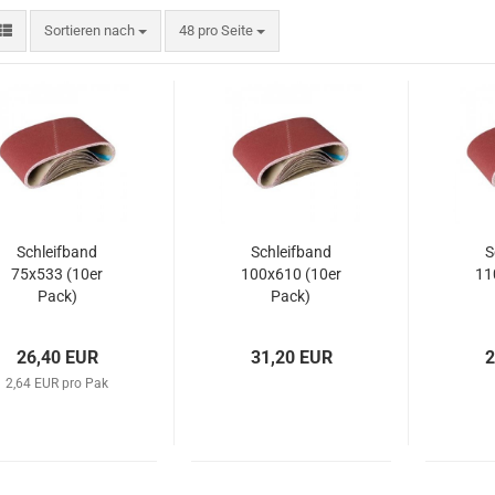
Sortieren nach
pro Seite
Sortieren nach
48 pro Seite
Schleifband
Schleifband
S
75x533 (10er
100x610 (10er
11
Pack)
Pack)
26,40 EUR
31,20 EUR
2
2,64 EUR pro Pak