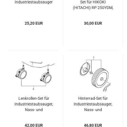
Industriestaubsauger
Set für HIKOKI
(HITACHI) RP 250YDM,
RP 500YDM, RNT 1200,
RNT 1200N, RNT 1225,
25,20 EUR
30,00 EUR
RNT 1225M
Lenkrollen-Set für
Hinterrad-Set für
Industriestaubsauger,
Industriestaubsauger,
Nass- und
Nass- und
Trockensauger HiKOKI
Trockensauger HiKOKI
PR 350YDM
PR 350YDM
42,00 EUR
46,80 EUR