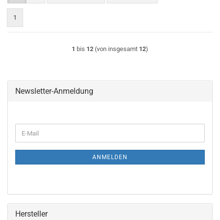
1
1
bis
12
(von insgesamt
12
)
Newsletter-Anmeldung
WEITER
E-
ZUR
Mail
NEWSLETTER-
ANMELDUNG
ANMELDEN
Hersteller