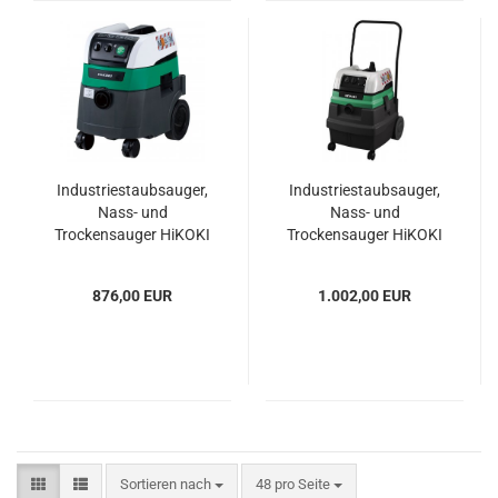
Industriestaubsauger,
Industriestaubsauger,
Nass- und
Nass- und
Trockensauger HiKOKI
Trockensauger HiKOKI
PR 350YDM
(HITACHI) RP 500YDM
876,00 EUR
1.002,00 EUR
Sortieren nach
pro Seite
Sortieren nach
48 pro Seite