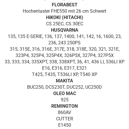
FLORABEST
Hochentaster FHE550 mit 26 cm Schwert
HiKOKI (HITACHI)
CS 25EC, CS 30EC
HUSQVARNA
135, 135 E-SERIE, 136, 137, 1400, 141, 142, 16, 1600, 23,
236, 243 250PS
315, 315E, 316, 316E, 317E, 318, 318E, 320, 321, 321E,
323P4, 325P4, 325P4X, 326P5X, 327P4, 327P5X
33, 333, 334, 335XPT, 338, 338XPT, 36, 41, 436 LI, 536LI XP
E16, E316, E317, E321
T425, T435, T536LI XP, T540 XP
MAKITA
BUC250, DCS230T, DUC252, UC250D
OLEO MAC
925
REMINGTON
860AV
CUTTER
E1450