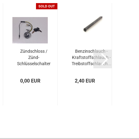
SOLD OUT
Zündschloss /
Benzinschlauch -
Zünds
Zünd-
Kraftstoffschlauch -
Strom
Schlüsselschalter
Treibstoffschlauch...
EINH
für...
P
0,00 EUR
2,40 EUR
38,4