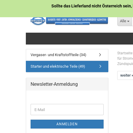
Sollte das Lieferland nicht Österreich sein,
Alle
Startseite
Vergaser- und Kraftstoffteile (34)
für Strom
Zündspul
Starter und elektrische Teile (49)
weiter 
Newsletter-Anmeldung
WEITER
E-
ZUR
Mail
NEWSLETTER-
ANMELDUNG
ANMELDEN