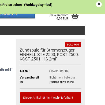
Österreich
Kundenlogin
Merkzettel
gen Preise sehen ! (Weltkugelsymbol)
Ihr Warenkorb
0,00 EUR
SOLD OUT
Zündspule für Stromerzeuger
EINHELL STE 2500, KCST 2500,
KCST 2501, HS 2mF
Art.Nr.:
415231001004
Versandbereit
Nicht mehr lieferbar
in:
(Ausland abweichend)
Dieser Artikel ist nicht mehr lieferbar !