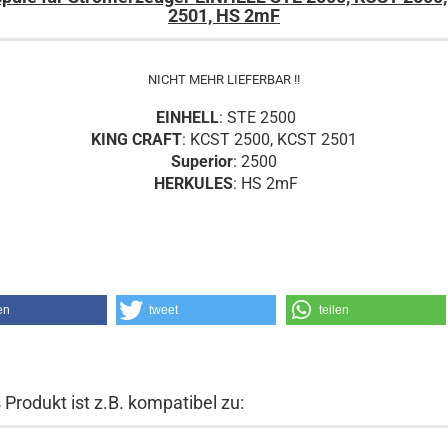
2501, HS 2mF
NICHT MEHR LIEFERBAR !!
EINHELL
: STE 2500
KING CRAFT
: KCST 2500, KCST 2501
Superior
: 2500
HERKULES
:
HS 2mF
en
tweet
teilen
 Produkt ist z.B. kompatibel zu: