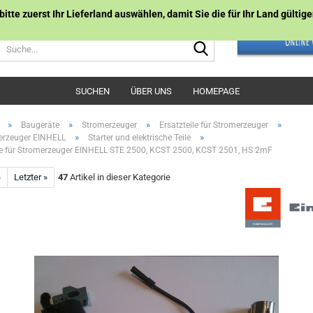
 bitte zuerst Ihr Lieferland auswählen, damit Sie die für Ihr Land gülti
Suche...
SUCHEN
ÜBER UNS
HOMEPAGE
»
»
»
»
Baugeräte
Stromerzeuger
Ersatzteile für Stromerzeuger
»
»
erzeuger EINHELL
Starter und elektrische Teile
e für Stromerzeuger EINHELL STE 2500, KCST 2500, KCST 2501, HS 2mF
»
Letzter »
47
Artikel in dieser Kategorie