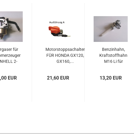
rgaser für
Motorstoppsachalter
Benzinhahn,
omerzeuger
FÜR HONDA GX120,
Kraftstoffhahn
INHELL 2-
GX160,...
M16 Li für
3kW...
Stromerzeuger...
,00 EUR
21,60 EUR
13,20 EUR