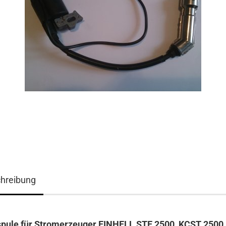
hreibung
pule für Stromerzeuger EINHELL STE 2500, KCST 2500