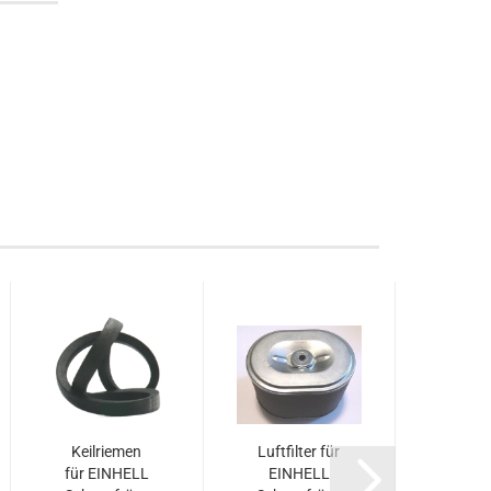
Keilriemen
Luftfilter für
Pad
für EINHELL
EINHELL
Gummi