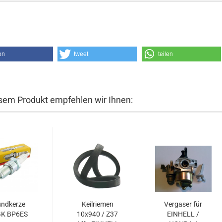
en
tweet
teilen
sem Produkt empfehlen wir Ihnen:
ündkerze
Keilriemen
Vergaser für
K BP6ES
10x940 / Z37
EINHELL /