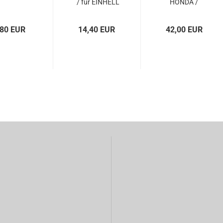
/ für EINHELL
HONDA /
Schneefräse...
OKAY /
GARDOL...
,80 EUR
14,40 EUR
42,00 EUR