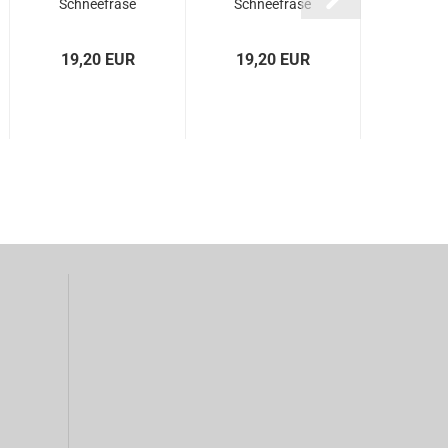
Schneefräse
Schneefräse
für E
BSF 40...
BSF 40...
Schnee
19,20 EUR
19,20 EUR
0,0