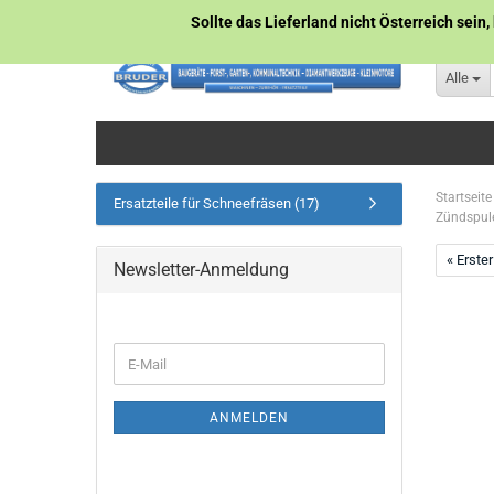
Sollte das Lieferland nicht Österreich sein,
Alle
Startseite
Ersatzteile für Schneefräsen (17)
Zündspule
« Erster
Newsletter-Anmeldung
WEITER
E-
ZUR
Mail
NEWSLETTER-
ANMELDUNG
ANMELDEN