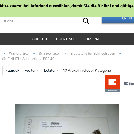
 bitte zuerst Ihr Lieferland auswählen, damit Sie die für Ihr Land gülti
Suche...
SUCHEN
ÜBER UNS
HOMEPAGE
»
»
»
»
Winterartikel
Schneefräsen
Ersatzteile für Schneefräsen
 für EINHELL Schneefräse BSF 40
« zurück
weiter »
Letzter »
17
Artikel in dieser Kategorie