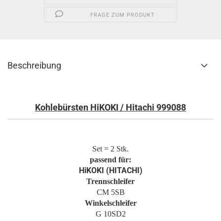
FRAGE ZUM PRODUKT
Beschreibung
Kohlebürsten HiKOKI / Hitachi 999088
Set = 2 Stk.
passend für:
HiKOKI (HITACHI)
Trennschleifer
CM 5SB
Winkelschleifer
G 10SD2