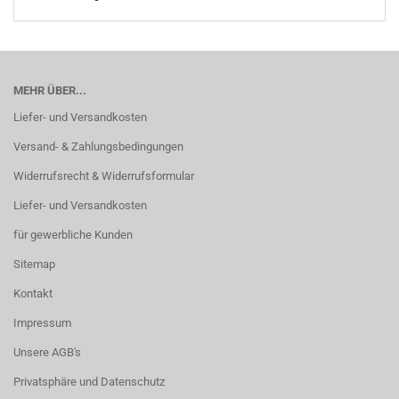
MEHR ÜBER...
Liefer- und Versandkosten
Versand- & Zahlungsbedingungen
Widerrufsrecht & Widerrufsformular
Liefer- und Versandkosten
für gewerbliche Kunden
Sitemap
Kontakt
Impressum
Unsere AGB's
Privatsphäre und Datenschutz