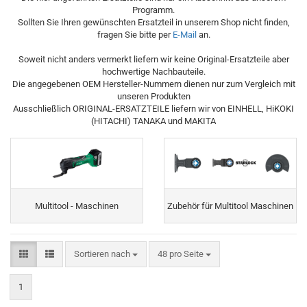
Programm.
Sollten Sie Ihren gewünschten Ersatzteil in unserem Shop nicht finden,
fragen Sie bitte per
E-Mail
an.
Soweit nicht anders vermerkt liefern wir keine Original-Ersatzteile aber
hochwertige Nachbauteile.
Die angegebenen OEM Hersteller-Nummern dienen nur zum Vergleich mit
unseren Produkten
Ausschließlich ORIGINAL-ERSATZTEILE liefern wir von EINHELL, HiKOKI
(HITACHI) TANAKA und MAKITA
Multitool - Maschinen
Zubehör für Multitool Maschinen
Sortieren nach
pro Seite
Sortieren nach
48 pro Seite
1