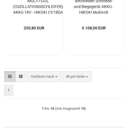
MULTITOOL
Betoneisen Schneide-
(OSZILLATIONSSCHLEIFER)
und Biegegerät AKKU -
AKKU 18V - HiKOKI CV18DA
HiKOKI Multivolt
250,80 EUR
3.108,00 EUR
Sortieren nach
pro Seite
Sortieren nach
48 pro Seite
1
1
bis
16
(von insgesamt
16
)