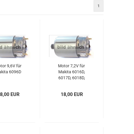
1
tor 9,6V für
Motor 7,2V für
kita 6096D
Makita 6016D,
6017D, 6018D,
6019D
8,00 EUR
18,00 EUR