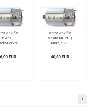
tor 9,6V für
Motor 9,6V für
DeWalt -
Makita 6012HD,
ack&Decker
6092, 6093
50, DW926K,
KTC96
6,00 EUR
40,80 EUR
1