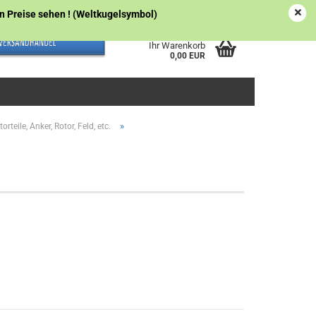
Österreich
Kundenlogin
Merkzettel
gen Preise sehen ! (Weltkugelsymbol)
Ihr Warenkorb
0,00 EUR
»
orteile, Anker, Rotor, Feld, etc.