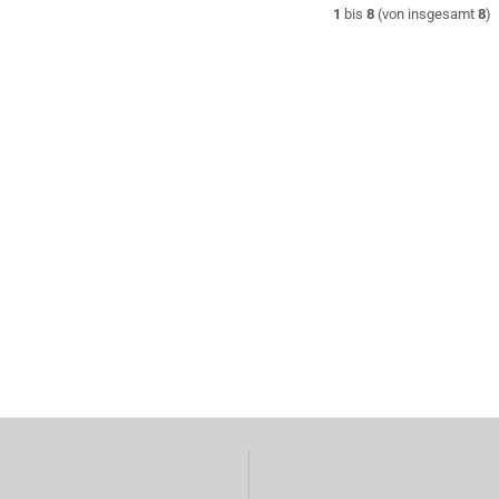
1
bis
8
(von insgesamt
8
)