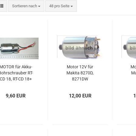
Sortieren nach
pro Seite
Sortieren nach
48 pro Seite
MOTOR für Akku-
Motor 12V für
Mo
Bohrschrauber RT-
Makita 8270D,
Ma
CD 18, RT-CD 18+
8271DW
9,60 EUR
12,00 EUR
1