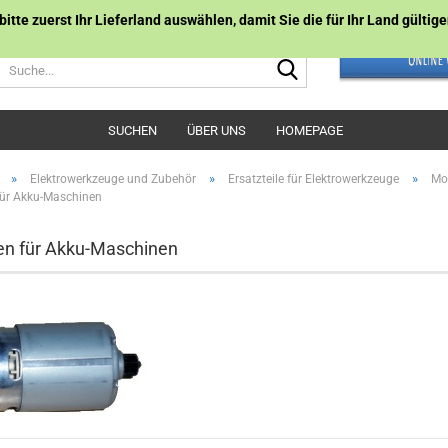
 bitte zuerst Ihr Lieferland auswählen, damit Sie die für Ihr Land gülti
Suche...
SUCHEN
ÜBER UNS
HOMEPAGE
»
»
»
Elektrowerkzeuge und Zubehör
Ersatzteile für Elektrowerkzeuge
Mot
für Akku-Maschinen
n für Akku-Maschinen