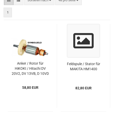
Sortieren nach
48 pro Seite
1
Anker / Rotor für
Feldspule / Stator für
HiKOKI / Hitachi DV
MAKITA HM1400
20V2, DV 13VB, D 10VD
58,80 EUR
82,80 EUR