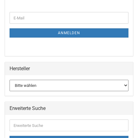
WEITER
E-
ZUR
Mail
NEWSLETTER-
ANMELDUNG
ANMELDEN
Hersteller
Erweiterte Suche
Erweiterte
Suche