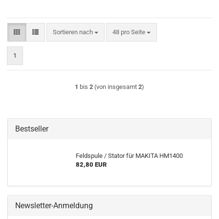
Sortieren nach
pro Seite
Sortieren nach
48 pro Seite
1
1
bis
2
(von insgesamt
2
)
Bestseller
Feldspule / Stator für MAKITA HM1400
82,80 EUR
Newsletter-Anmeldung