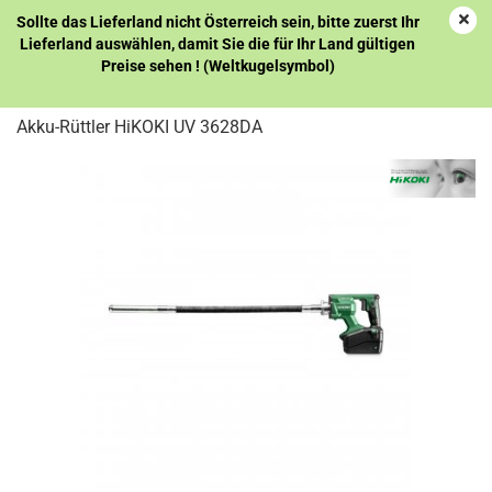
Sollte das Lieferland nicht Österreich sein, bitte zuerst Ihr
Lieferland auswählen, damit Sie die für Ihr Land gültigen
Preise sehen ! (Weltkugelsymbol)
1
Artikel in dieser Kategorie
Akku-Rüttler HiKOKI UV 3628DA