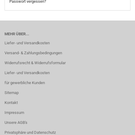
Passwort vergessen?
MEHR ÜBER...
Liefer- und Versandkosten
Versand- & Zahlungsbedingungen
Widerrufsrecht & Widerrufsformular
Liefer- und Versandkosten
für gewerbliche Kunden
Sitemap
Kontakt
Impressum
Unsere AGB's
Privatsphäre und Datenschutz