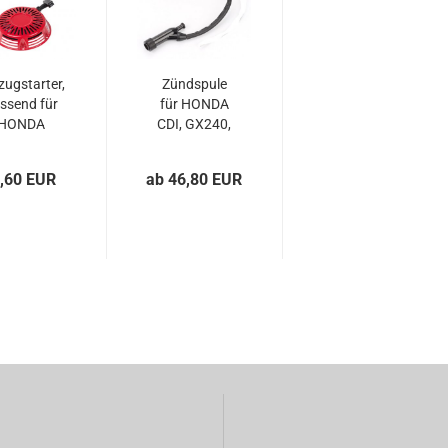
zugstarter,
Zündspule
ssend für
für HONDA
HONDA
CDI, GX240,
X340,...
GX270,
GX340,...
,60 EUR
ab 46,80 EUR