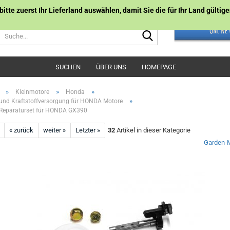
 bitte zuerst Ihr Lieferland auswählen, damit Sie die für Ihr Land gülti
Suche...
SUCHEN
ÜBER UNS
HOMEPAGE
»
»
»
Kleinmotore
Honda
»
und Kraftstoffversorgung für HONDA Motore
-Reparaturset für HONDA GX390
« zurück
weiter »
Letzter »
32
Artikel in dieser Kategorie
Garden-