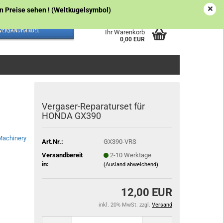
Österreich
Kundenlogin
Merkzettel
gen Preise sehen ! (Weltkugelsymbol)
Ihr Warenkorb
0,00 EUR
Vergaser-Reparaturset für
HONDA GX390
Machinery
Art.Nr.:
GX390-VRS
Versandbereit
2-10 Werktage
in:
(Ausland abweichend)
12,00 EUR
inkl. 20% MwSt. zzgl.
Versand