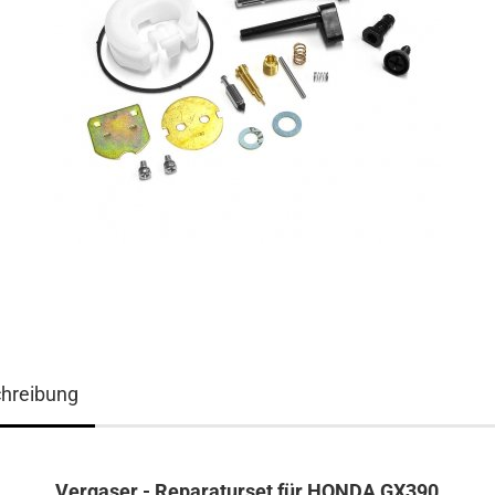
hreibung
Vergaser - Reparaturset für HONDA GX390