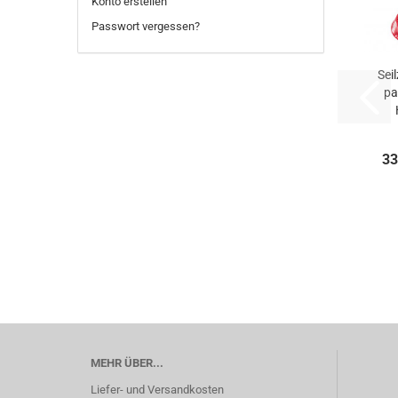
Konto erstellen
Passwort vergessen?
Seil
pa
G
33
MEHR ÜBER...
Liefer- und Versandkosten